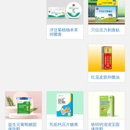
洋甘菊植物本草
穴位压力刺激贴
抑菌膏
红花皮肤抑菌油
益生元葡萄糖固
乳驼钙压片糖果
铁锌钙清清宝固
体饮料
体饮料