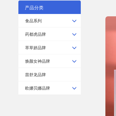
产品分类
食品系列
药都虎品牌
萃草妍品牌
焕颜女神品牌
苗舒龙品牌
欧娜贝娜品牌