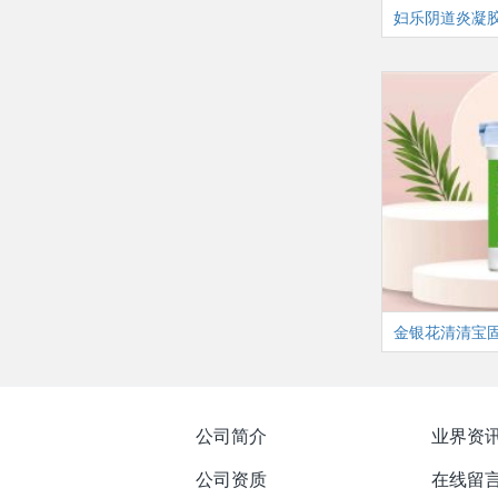
妇乐阴道炎凝
金银花清清宝
公司简介
业界资
公司资质
在线留