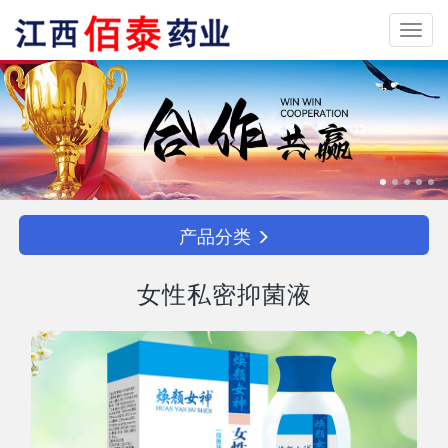
Toggl
navig
产品分类
女性私密抑菌液