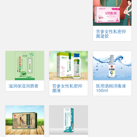
苦参女性私密抑
菌凝胶
滋润保湿润唇膏
苦参女性私密抑
医用酒精消毒液
菌液
100ml