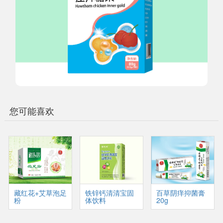
您可能喜欢
藏红花+艾草泡足
铁锌钙清清宝固
百草阴痒抑菌膏
粉
体饮料
20g