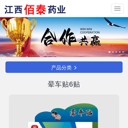
Toggl
navig
产品分类
晕车贴6贴