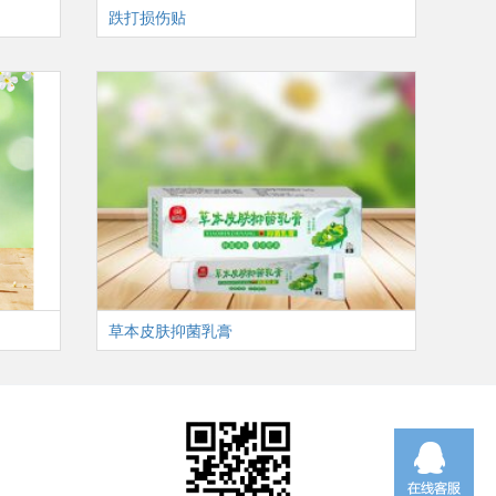
跌打损伤贴
草本皮肤抑菌乳膏