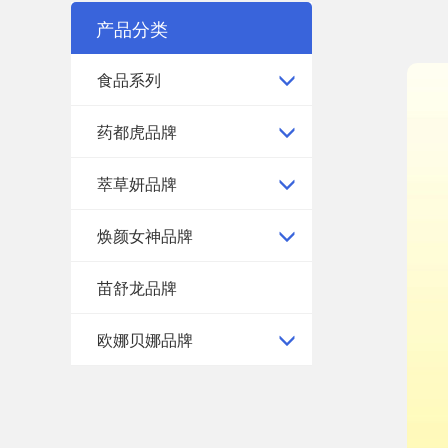
产品分类
食品系列
药都虎品牌
萃草妍品牌
焕颜女神品牌
苗舒龙品牌
欧娜贝娜品牌