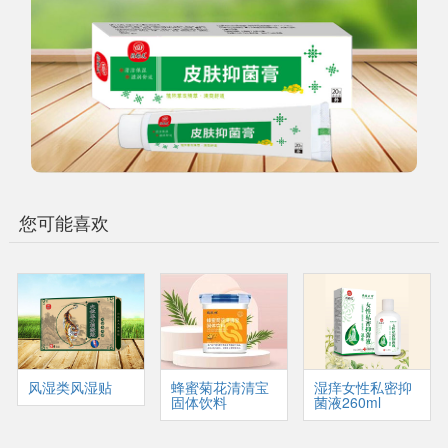
您可能喜欢
风湿类风湿贴
蜂蜜菊花清清宝
湿痒女性私密抑
固体饮料
菌液260ml