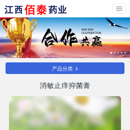
Toggl
navig
产品分类
消敏止痒抑菌膏