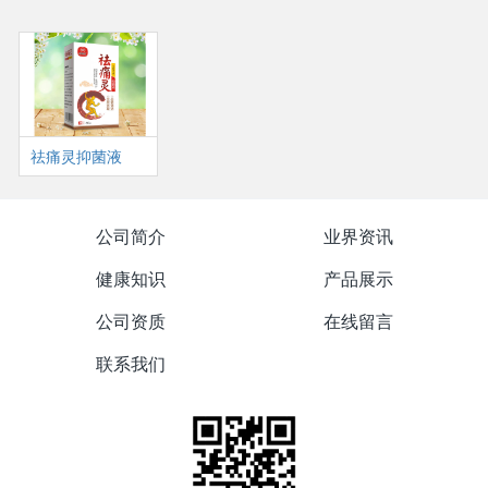
祛痛灵抑菌液
公司简介
业界资讯
健康知识
产品展示
公司资质
在线留言
联系我们